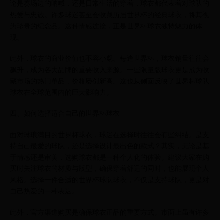
论是赛场边的呐喊，还是日常生活的穿着，球衣都代表着对球队的
热爱与忠诚。许多球迷甚至会收藏历届世界杯的经典球衣，将其视
为珍贵的纪念品。这种情感连接，正是世界杯球衣独特魅力的体
现。
此外，球衣的商业价值也不容小觑。每逢世界杯，球衣销量往往会
飙升，成为各大品牌的重要收入来源。一些限量版球衣更是成为收
藏市场的热门单品，价格屡创新高。这也从侧面反映了世界杯球队
球衣在全球范围内的巨大影响力。
四、如何选择适合自己的世界杯球衣
面对琳琅满目的世界杯球衣，球迷在选择时往往会有些纠结。是支
持自己最爱的球队，还是选择设计最出色的款式？其实，无论是基
于情感还是审美，选购球衣都是一种个人化的体验。建议大家在购
买时关注球衣的材质与版型，确保穿着舒适的同时，也能展现个人
风格。选择一件合适的世界杯球队球衣，不仅是支持球队，更是对
自己热爱的一种表达。
此外，官方渠道购买是确保球衣正品的重要方式。市面上虽有许多