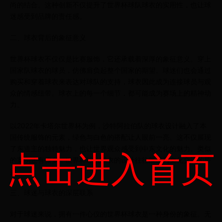
尚的结合。这种创新不仅提升了世界杯球队球衣的实用性，也让球
迷感受到品牌的责任感。
二、球衣背后的象征意义
世界杯球衣不仅仅是比赛服饰，它还承载着深厚的象征意义。穿上
国家队球衣的球员，仿佛肩负起整个国家的期望。球迷们也会通过
购买和穿着球衣来表达对球队的支持，球衣因此成为连接球员与观
众的情感纽带。球衣上的每一个细节，都可能成为赛场上的精神动
力。
以2022年卡塔尔世界杯为例，沙特阿拉伯队的球衣设计融入了本
国传统服饰的元素，绿色与白色的搭配让人眼前一亮。这不仅展现
了东道主的独特魅力，也让世界观众感受到中东文化的魅力。类似
点击进入首页
的案例还有很多，世界杯球队球衣的设计往往能成为文化交流的桥
梁。
三、球迷与球衣的深层联系
对于球迷来说，拥有一件心仪的世界杯球衣是一种身份的象征。无