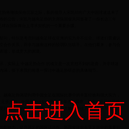
国足协将继续保持沉寂之际，新的领导人宋凯却向广大中国球迷送来了
布的公告，宋凯与越南足协的主席陈国俊共同签署了一份长达三年
国足球在国际舞台上寻求契机的一个重要步骤。
疑问，特别是考虑到越南足球在亚洲的实力并不出众。球迷们普遍认
立合作关系，而非与越南这样的较弱队伍联手。在他们看来，参与合
表现，形成更大的困境。
示，实际上“中越足协合作”的成立是一次意想不到的逆袭，并非球迷
内涵，接下来我们将逐一探讨中越足协联合的具体细节。
。越南足协渴望利用中国女足在国际比赛中的丰富经验和强大实力，
点击进入首页
女足亚洲杯，中国足协计划在明年1月举办四国赛，越南女足已经获得
受到更高水平的竞技氛围，也将有助于她们的技术和战术水平的提
的影响力，提升国足的国际话语权。陈国俊目前在亚足联中的重要职