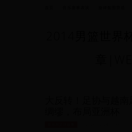
首页
音乐赛事表演
旋律氛围营造
2014男篮世界
章|WE
大反转！足协与越南
绸缪，布局亚洲杯
音乐与足球故事
2026-02-24 16:34:15