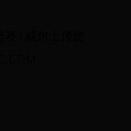
预选赛|威尔士传统
C.COM