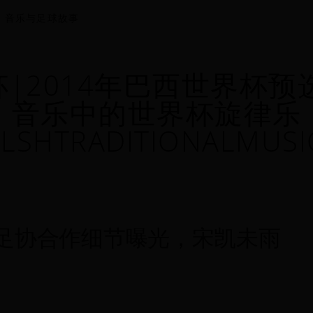
音乐与足球故事
杯|2014年巴西世界杯
音乐中的世界杯旋律乐
LSHTRADITIONALMUSI
足协合作细节曝光，宋凯未雨