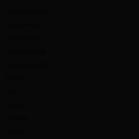
2015中超首轮上座率
乌克兰蜜蜡和波兰...
2012年波兰 乌克...
世界女子健美冠军图
ufc女子冠军隆妲罗西
我要发布
热词：
死亡航班
饲养蜘蛛侠
夺命房间