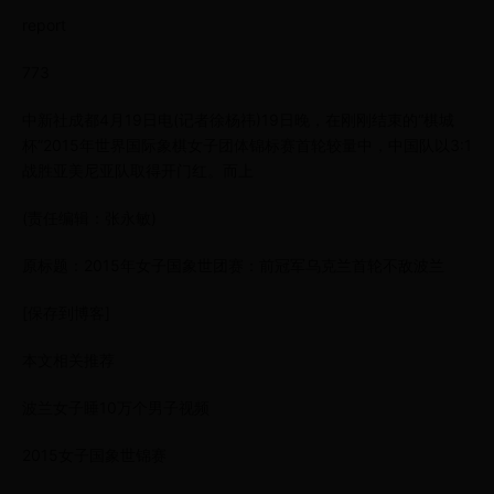
report
773
中新社成都4月19日电(记者徐杨祎)19日晚，在刚刚结束的“棋城
杯”2015年世界国际象棋女子团体锦标赛首轮较量中，中国队以3:1
战胜亚美尼亚队取得开门红。而上
(责任编辑：张永敏)
原标题：2015年女子国象世团赛：前冠军乌克兰首轮不敌波兰
[保存到博客]
本文相关推荐
波兰女子睡10万个男子视频
2015女子国象世锦赛