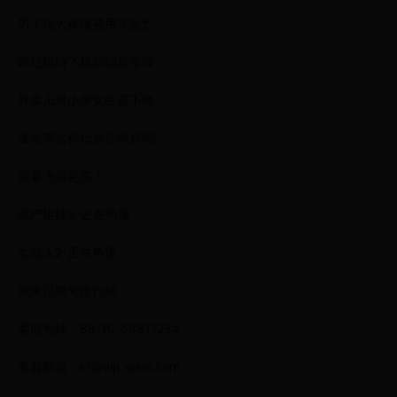
男子玩大摆锤被甩飞坠亡
网红模特飞机自拍后坠毁
外卖员对小学女生露下体
泼水节这样玩是作弊好吧
我要飞得更高！
破产姐妹6-正在热播
女超人2-正在热播
我来说两句排行榜
客服热线：86-10-58511234
客服邮箱：kf@vip.sohu.com