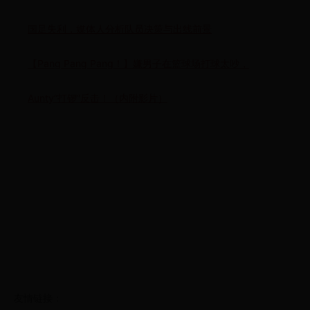
国足失利，媒体人分析队员决策与出线前景
【Pang Pang Pang！】嫌男子在篮球场打球太吵，
Aunty“打锣”反击！（内附影片）
友情链接：