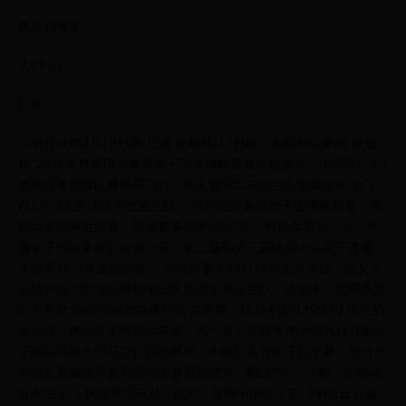
保存到博客
大|中|小
打印
中新社成都4月19日电(记者 徐杨祎)19日晚，在刚刚结束的“棋城
杯”2015年世界国际象棋女子团体锦标赛首轮较量中，中国队以3:1
战胜亚美尼亚队取得开门红。而上届冠军乌克兰队则爆出大冷门，
以0.5:3.5的成绩不敌波兰队。 世界国际象棋女子团体锦标赛，简
称女子国象世团赛，该项赛事始于2007年，每两年举办一次，中
国女子国际象棋队在第一届、第二届和第三届比赛中实现三连霸。
大赛于18日在成都开幕。 首轮较量于19日15时正式开战，由女子
国际特级大师沈阳率领中国队迎战亚美尼亚队。比赛中，沈阳执黑
后手胜对方的32岁老将丽丽特·加洛简。随后中国队1997年出生的
雷挺捷，执白先手胜库尔索娃。另一名中国棋手谭中怡与对方的女
子国际特级大师马克特西恩弈和。中国队头号种子居文君，与对方
等级分最高的丹尼利恩的比赛最后结束，酣战约5个小时，至晚间
20时左右，执黑后手与对方战和。最终中国队以3：1的总比分取