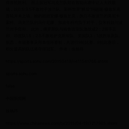
得首轮胜利。 而上届冠军乌克兰队却在首轮比赛中让人大跌眼
镜，以0.5:3.5不敌对手波兰队。新科世界“棋后”玛丽娅·穆兹丘克
首轮并未上场。她的姐姐安娜·穆兹丘克，执白不敌波兰的莫尼卡·
索科。乌克兰队的乌什尼娜、加波年科均负于对手，仅朱科娃与波
兰对手弈和。 此外，俄罗斯队与格鲁吉亚队激战成2：2握手言
和、印度队1.5：2.5不敌哈萨克斯坦队、美国队3：1战胜埃及队。
据悉，本届赛事采用单循环赛制，共进行9轮比赛。9轮比赛后，
积分最高的队伍将夺得冠军。 作者：徐杨祎
https://sports.sohu.com/20150419/n411541766.shtml
sports.sohu.com
false
中国新闻网
徐杨祎
https://www.chinanews.com/ty/2015/04-19/7217905.shtml