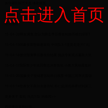
伙中得639万大奖 体彩摇奖
点击进入首页
相关新闻
相关推荐
15-04-20网友调查:您认为骑士季后赛首轮能否横扫绿军?
15-04-19国象女团世锦赛首轮 中国队3-1亚美尼亚开门红
15-04-18微信预测季后赛首轮结果 挑战专家观点赢取大奖
15-04-17国际青少年巡回赛总决赛首轮 小将大风创最低杆
15-03-20国象女子世锦赛首轮昨日战罢 中国三将率先晋级
15-03-14世界女子高尔夫赛首轮 朴仁妃居首林希妤到第三
更多关于 首轮 乌克兰队 的新闻>>
西部季后赛首轮预...