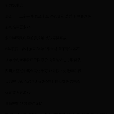
引力双眼皮
热剧：非正常事件 夏至未至 深夜食堂 楚乔传 刺客列传
热点推荐更多>>
詹皇脚踝酸痛季前赛报销 或缺席揭幕战
5年顶薪！森林狼官宣续约维金斯 留下球队基石
塔尔德利亲承收巴甲队报价 向鲁能表忠心盼留队
四川男篮冠军奖金高达千万 双外援：先进季后赛
大师赛-纳达尔仅丢3局 2-0速胜唐纳森进第三轮
体育策划更多>>
世预赛锁23强 豪门无忧