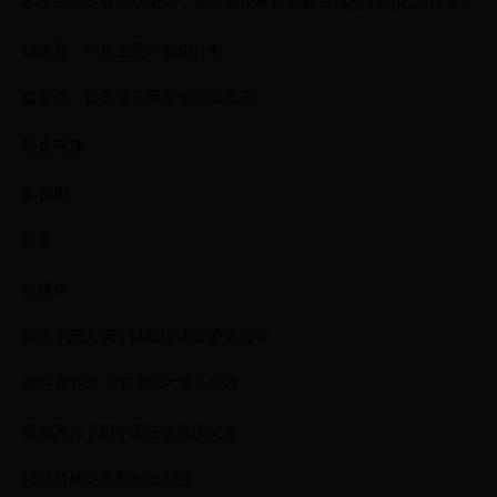
本次FIFA比赛日结束后，各大洲世界杯名额归属已明朗化…[详细]
锐体育：中超生死冲刺倒计时
最篮点：雷霆组三巨搅动西部世界
热点视频
影视剧
综艺
自媒体
动物系恋人啊 | 钟欣潼体验爱情哲学
南方有乔木 | “科创CP”渐入佳境
魔都风云 | 周冬雨任达华演父女
桂林两艘龙舟翻船致17死